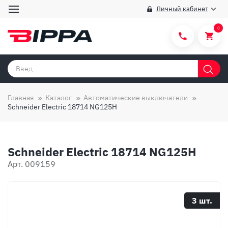
Личный кабинет
0
Категории товаров
Бренды
Главная
Каталог
Автоматические выключатели
Schneider Electric 18714 NG125H
Способы покупки
Правила и условия покупки/продажи
Schneider Electric 18714 NG125H
Вопросы и ответы
Арт. 009159
О компании
Отзывы
3 шт.
Доставка