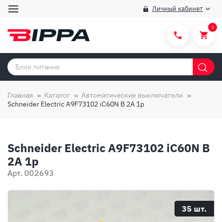
Личный кабинет
0
Категории товаров
Бренды
Главная
Каталог
Автоматические выключатели
Schneider Electric A9F73102 iC60N B 2A 1p
Способы покупки
Правила и условия покупки/продажи
Schneider Electric A9F73102 iC60N B
Вопросы и ответы
2A 1p
О компании
Арт. 002693
Отзывы
Доставка
35 шт.