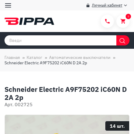
Личный кабинет
0
Категории товаров
Бренды
Главная
Каталог
Автоматические выключатели
Schneider Electric A9F75202 iC60N D 2A 2p
Способы покупки
Правила и условия покупки/продажи
Schneider Electric A9F75202 iC60N D
Вопросы и ответы
2A 2p
О компании
Арт. 002725
Отзывы
Доставка
14 шт.