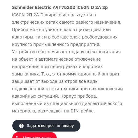
Schneider Electric A9F75202 iC60N D 2A 2p
iC60N 2П 2A D широко используется в
электрических сетях самого разного назначения.
Прибор можно увидеть как в щитке дома или
квартиры, так и в составе электрооборудования
крупного промышленного предприятия.
Устройство обеспечивает подачу электропитания
на объект и автоматическое отключение
напряжения при перегрузках и коротких
замыканиях. Т. о., этот коммутационный аппарат
защищает от выхода из строя все виды
Продолжить покупки
Оформить заказ
подключенной к сети техники при возникновении
аварийных ситуаций. Корпус прибора,
выполненный из специального диэлектрического
материала, размещают на DIN-рейке.
Задать вопрос по товару
Наши контакты