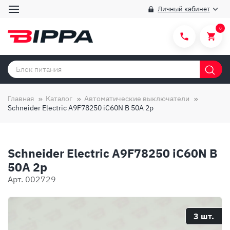
Личный кабинет
0
Категории товаров
Бренды
Главная
Каталог
Автоматические выключатели
Schneider Electric A9F78250 iC60N B 50A 2p
Способы покупки
Правила и условия покупки/продажи
Schneider Electric A9F78250 iC60N B
Вопросы и ответы
50A 2p
О компании
Арт. 002729
Отзывы
Доставка
3 шт.