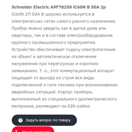
Schneider Electric A9F78250 iC60N B 50A 2p
iC60N 2П 50A B широко используется в
электрических сетях самого разного назначения.
Прибор можно увидеть как в щитке дома или
квартиры, так и в составе электрооборудования
крупного промышленного предприятия.
Устройство обеспечивает подачу электропитания
на объект и автоматическое отключение
напряжения при перегрузках и коротких
замыканиях. Т. о., этот коммутационный аппарат
защищает от выхода из строя все виды
Продолжить покупки
Оформить заказ
подключенной к сети техники при возникновении
аварийных ситуаций. Корпус прибора,
выполненный из специального диэлектрического
материала, размещают на DIN-рейке.
Задать вопрос по товару
Наши контакты