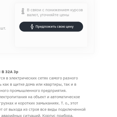
В связи с понижением курсов
валют, уточняйте цены
Предложить свою цену
 шт.
N B 32A 3p
ся в электрических сетях самого разного
 как в щитке дома или квартиры, так и в
пного промышленного предприятия.
лектропитания на объект и автоматическое
узках и коротких замыканиях. Т. о., этот
 от выхода из строя все виды подключенной
 аварийных ситуаций. Корпус прибора,