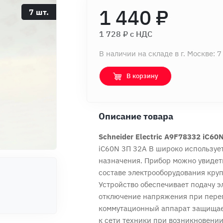
1 440 ₽
7 шт.
1 728 ₽ c НДС
В наличии на складе в г. Москве: 7
В корзину
Описание товара
Schneider Electric A9F78332 iC60
iC60N 3П 32A B широко использует
назначения. Прибор можно увидеть
составе электрооборудования кру
Устройство обеспечивает подачу э
отключение напряжения при перегр
коммутационный аппарат защищает
к сети техники при возникновении