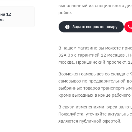
выполненный из специального диэ
рейке.
ия 12
ев
Задать вопрос по товару
В нашем магазине вы можете приоб
32A 3p с
гарантией 12 месяцев
. 
Москва, Прокшинский проспект, 12,
Возможен самовывоз со склада с 9
Продолжить покупки
Оформить заказ
самовывоз по предварительной до
выбранных товаров транспортным
кроме выходных в конце рабочего 
В связи изменениями курса валют, 
Пожалуйста, уточняйте актуальны
являются публичной офертой.