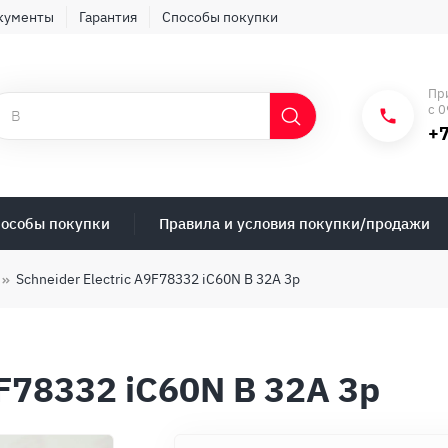
кументы
Гарантия
Способы покупки
Пр
с 0
+7
особы покупки
Правила и условия покупки/продажи
Schneider Electric A9F78332 iC60N B 32A 3p
9F78332 iC60N B 32A 3p