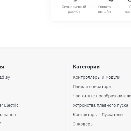
Безналичный
Оплата
расчёт
онлайн
на
ды
Категории
adley
Контроллеры и модули
s
Панели оператора
Частотные преобразовател
r Electric
Устройства плавного пуска
omation
Контакторы - Пускатели
f
Энкодеры