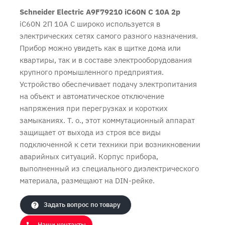
Schneider Electric A9F79210 iC60N C 10A 2p
iC60N 2П 10A C широко используется в
электрических сетях самого разного назначения.
Прибор можно увидеть как в щитке дома или
квартиры, так и в составе электрооборудования
крупного промышленного предприятия.
Устройство обеспечивает подачу электропитания
на объект и автоматическое отключение
напряжения при перегрузках и коротких
замыканиях. Т. о., этот коммутационный аппарат
защищает от выхода из строя все виды
Продолжить покупки
Оформить заказ
подключенной к сети техники при возникновении
аварийных ситуаций. Корпус прибора,
выполненный из специального диэлектрического
материала, размещают на DIN-рейке.
Задать вопрос по товару
Наши контакты