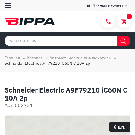
Личный кабинет
0
Категории товаров
Бренды
Главная
Каталог
Автоматические выключатели
Schneider Electric A9F79210 iC60N C 10A 2p
Способы покупки
Правила и условия покупки/продажи
Schneider Electric A9F79210 iC60N C
Вопросы и ответы
10A 2p
О компании
Арт. 002731
Отзывы
Доставка
6 шт.