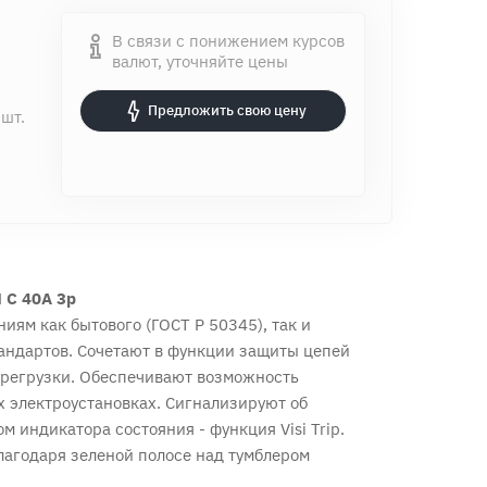
В связи с понижением курсов
валют, уточняйте цены
Предложить свою цену
 шт.
H C 40A 3p
иям как бытового (ГОСТ Р 50345), так и
андартов. Сочетают в функции защиты цепей
перегрузки. Обеспечивают возможность
 электроустановках. Сигнализируют об
 индикатора состояния - функция Visi Trip.
агодаря зеленой полосе над тумблером