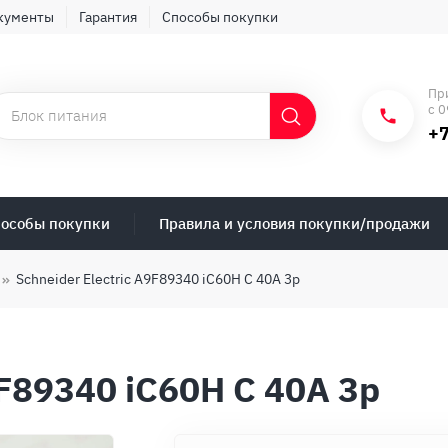
кументы
Гарантия
Способы покупки
Пр
с 0
+7
особы покупки
Правила и условия покупки/продажи
Schneider Electric A9F89340 iC60H C 40A 3p
9F89340 iC60H C 40A 3p