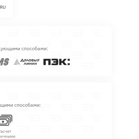
 RU
дующими способами:
ющими способами:
Расчет
личными