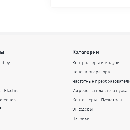
ды
Категории
adley
Контроллеры и модули
s
Панели оператора
Частотные преобразовател
r Electric
Устройства плавного пуска
omation
Контакторы - Пускатели
f
Энкодеры
Датчики