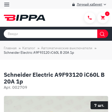
Личный кабинет
0
Категории товаров
Бренды
Главная
Каталог
Автоматические выключатели
Schneider Electric A9F93120 iC60L B 20A 1p
Способы покупки
Правила и условия покупки/продажи
Schneider Electric A9F93120 iC60L B
Вопросы и ответы
20A 1p
О компании
Арт. 002709
Отзывы
Доставка
7 шт.