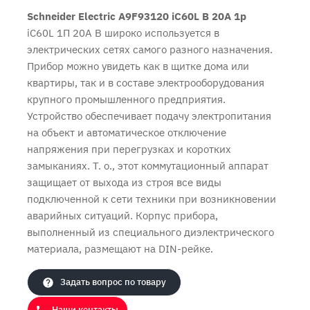
Schneider Electric A9F93120 iC60L B 20A 1p
iC60L 1П 20A B широко используется в
электрических сетях самого разного назначения.
Прибор можно увидеть как в щитке дома или
квартиры, так и в составе электрооборудования
крупного промышленного предприятия.
Устройство обеспечивает подачу электропитания
на объект и автоматическое отключение
напряжения при перегрузках и коротких
замыканиях. Т. о., этот коммутационный аппарат
защищает от выхода из строя все виды
Продолжить покупки
Оформить заказ
подключенной к сети техники при возникновении
аварийных ситуаций. Корпус прибора,
выполненный из специального диэлектрического
материала, размещают на DIN-рейке.
Задать вопрос по товару
Наши контакты