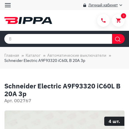
Личный кабинет
0
Категории товаров
Бренды
Главная
Каталог
Автоматические выключатели
Schneider Electric A9F93320 iC60L B 20A 3p
Способы покупки
Правила и условия покупки/продажи
Schneider Electric A9F93320 iC60L B
Вопросы и ответы
20A 3p
О компании
Арт. 002767
Отзывы
Доставка
4 шт.