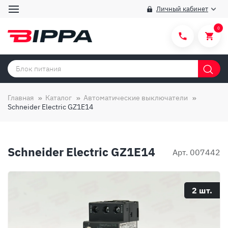
Личный кабинет
0
Категории товаров
Бренды
Главная
Каталог
Автоматические выключатели
Schneider Electric GZ1E14
Способы покупки
Правила и условия покупки/продажи
Schneider Electric GZ1E14
Вопросы и ответы
Арт. 007442
О компании
Отзывы
2 шт.
Доставка