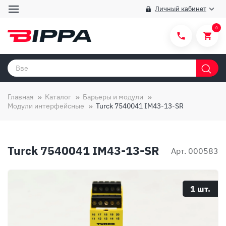
Личный кабинет
0
Категории товаров
Бренды
Главная
Каталог
Барьеры и модули
Модули интерфейсные
Turck 7540041 IM43-13-SR
Способы покупки
Правила и условия покупки/продажи
Turck 7540041 IM43-13-SR
Вопросы и ответы
Арт. 000583
О компании
Отзывы
1 шт.
Доставка