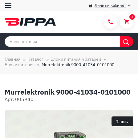
Личный кабинет
0
Категории товаров
Бренды
Главная
Каталог
Блоки питания и батареи
Блоки питания
Murrelektronik 9000-41034-0101000
Способы покупки
Правила и условия покупки/продажи
Murrelektronik 9000-41034-0101000
Вопросы и ответы
Арт. 005940
О компании
Отзывы
1 шт.
Доставка