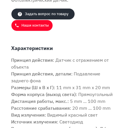
Фотоэлектрический датчик.
Задать вопрос по товару
Наши контакты
Характеристики
Принцип действия:
Датчик с отражением от
объекта
Принцип действия, детали:
Подавление
заднего фона
Размеры (Ш x В x Г):
11 mm x 31 mm x 20 mm
Форма корпуса (выход света):
Прямоугольный
Продолжить покупки
Оформить заказ
Дистанция работы, макс.:
5 mm ... 100 mm
Расстояние срабатывания:
20 mm ... 100 mm
Вид излучения:
Видимый красный свет
Источник излучения:
Светодиод