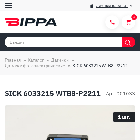
Личный кабинет
0
Категории товаров
Бренды
Главная
Каталог
Датчики
Датчики фотоэлектрические
SICK 6033215 WTB8-P2211
Способы покупки
Правила и условия покупки/продажи
SICK 6033215 WTB8-P2211
Вопросы и ответы
Арт. 001033
О компании
Отзывы
1 шт.
Доставка