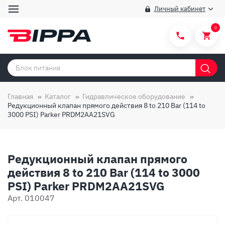
Личный кабинет
0
Категории товаров
Бренды
Главная
Каталог
Гидравлическое оборудование
Редукционный клапан прямого действия 8 to 210 Bar (114 to
Способы покупки
3000 PSI) Parker PRDM2AA21SVG
Правила и условия покупки/продажи
Вопросы и ответы
Редукционный клапан прямого
О компании
действия 8 to 210 Bar (114 to 3000
PSI) Parker PRDM2AA21SVG
Отзывы
Арт. 010047
Доставка