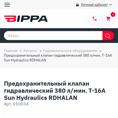
Личный кабинет
0
Категории товаров
Бренды
Главная
Каталог
Гидравлическое оборудование
Предохранительный клапан гидравлический 380 л/мин. T-16A
Способы покупки
Sun Hydraulics RDHALAN
Правила и условия покупки/продажи
Вопросы и ответы
Предохранительный клапан
О компании
гидравлический 380 л/мин. T-16A
Sun Hydraulics RDHALAN
Отзывы
Арт. 010034
Доставка