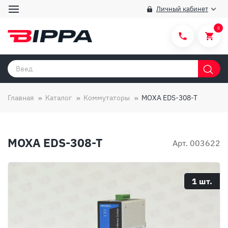
Личный кабинет
0
Категории товаров
Бренды
Главная
Каталог
Коммутаторы
MOXA EDS-308-T
Способы покупки
Правила и условия покупки/продажи
MOXA EDS-308-T
Арт. 003622
Вопросы и ответы
О компании
1 шт.
Отзывы
Доставка