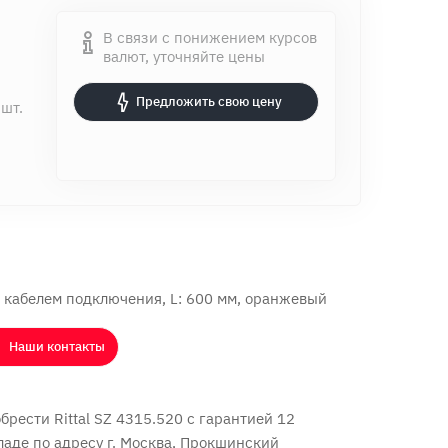
В связи с понижением курсов
валют, уточняйте цены
Предложить свою цену
 шт.
 кабелем подключения, L: 600 мм, оранжевый
Наши контакты
рести Rittal SZ 4315.520 с
гарантией 12
ладе по адресу г. Москва, Прокшинский