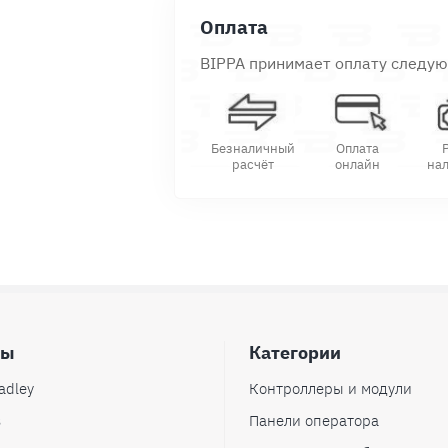
Оплата
BIPPA принимает оплату следу
Безналичный
Оплата
расчёт
онлайн
на
ды
Категории
adley
Контроллеры и модули
s
Панели оператора