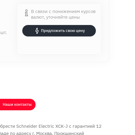
В связи с понижением курсов
валют, уточняйте цены
Предложить свою цену
 шт.
Наши контакты
рести Schneider Electric XCK-J с
гарантией 12
ладе по адресу г. Москва, Прокшинский