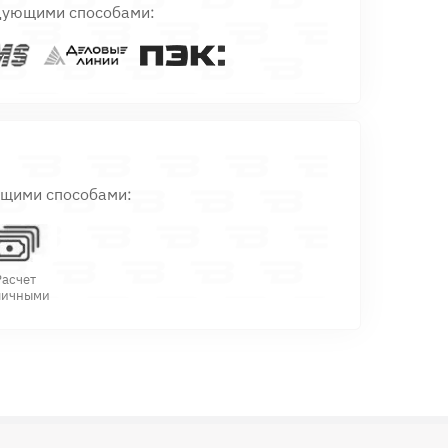
дующими способами:
ющими способами:
Расчет
личными