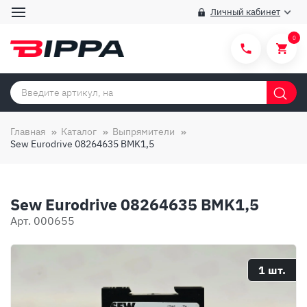
Личный кабинет
0
Категории товаров
Бренды
Главная
Каталог
Выпрямители
Sew Eurodrive 08264635 BMK1,5
Способы покупки
Правила и условия покупки/продажи
Sew Eurodrive 08264635 BMK1,5
Вопросы и ответы
Арт. 000655
О компании
Отзывы
1 шт.
Доставка