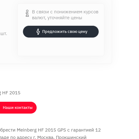
В связи с понижением курсов
валют, уточняйте цены
Предложить свою цену
 шт.
g HF 2015
Наши контакты
брести Meinberg HF 2015 GPS с
гарантией 12
ладе по адресу г. Москва, Прокшинский