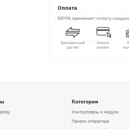
Оплата
BIPPA принимает оплату следу
Безналичный
Оплата
расчёт
онлайн
на
ды
Категории
adley
Контроллеры и модули
s
Панели оператора