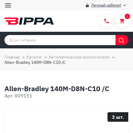
Личный кабинет
0
Категории товаров
Бренды
Главная
Каталог
Автоматические выключатели
Allen-Bradley 140M-D8N-C10 /C
Способы покупки
Правила и условия покупки/продажи
Allen-Bradley 140M-D8N-C10 /C
Вопросы и ответы
Арт. 009151
О компании
Отзывы
3 шт.
Доставка