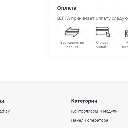
Оплата
BIPPA принимает оплату следу
Безналичный
Оплата
расчёт
онлайн
на
ды
Категории
adley
Контроллеры и модули
s
Панели оператора