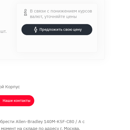
В связи с понижением курсов
валют, уточняйте цены
Предложить свою цену
 шт.
ой Корпус
Наши контакты
рести Allen-Bradley 140M-K5F-C80 / A с
 момент на складе по адресу г. Москва,