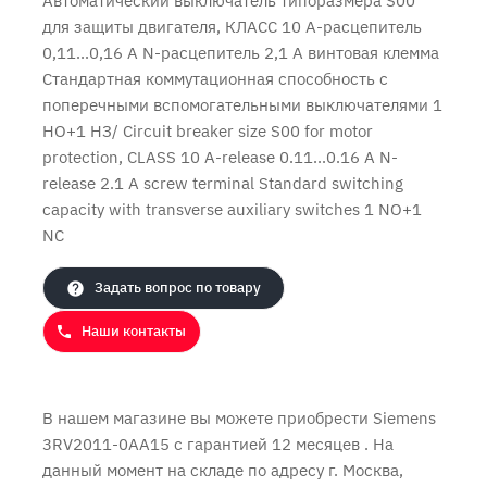
Автоматический выключатель типоразмера S00
для защиты двигателя, КЛАСС 10 А-расцепитель
0,11...0,16 А N-расцепитель 2,1 А винтовая клемма
Стандартная коммутационная способность с
поперечными вспомогательными выключателями 1
НО+1 НЗ/ Circuit breaker size S00 for motor
Продолжить покупки
Оформить заказ
protection, CLASS 10 A-release 0.11...0.16 A N-
release 2.1 A screw terminal Standard switching
capacity with transverse auxiliary switches 1 NO+1
NC
Задать вопрос по товару
Наши контакты
В нашем магазине вы можете приобрести Siemens
3RV2011-0AA15 с
гарантией 12 месяцев
. На
данный момент на складе по адресу г. Москва,