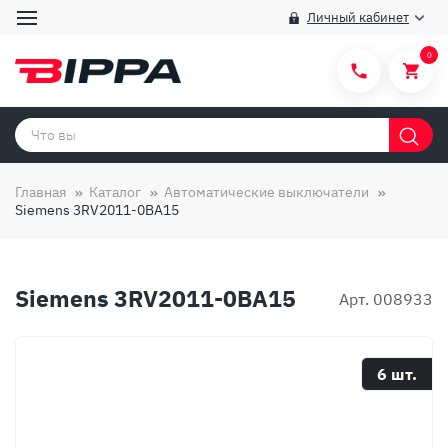
Личный кабинет
0
Категории товаров
Бренды
Главная
Каталог
Автоматические выключатели
Siemens 3RV2011-0BA15
Способы покупки
Правила и условия покупки/продажи
Siemens 3RV2011-0BA15
Вопросы и ответы
Арт. 008933
О компании
Отзывы
6 шт.
Доставка