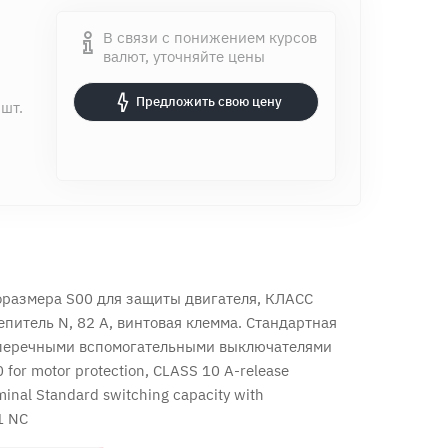
В связи с понижением курсов
валют, уточняйте цены
Предложить свою цену
 шт.
размера S00 для защиты двигателя, КЛАСС
цепитель N, 82 А, винтовая клемма. Стандартная
оперечными вспомогательными выключателями
0 for motor protection, CLASS 10 A-release
rminal Standard switching capacity with
1 NC