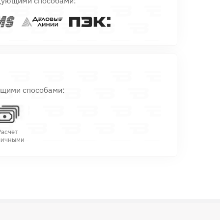
дующими способами:
ющими способами:
Расчет
личными