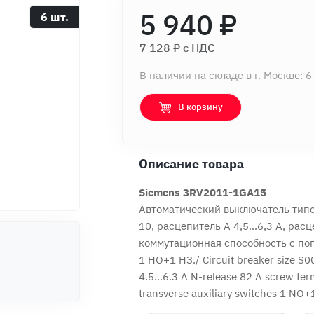
5 940 ₽
6 шт.
7 128 ₽ c НДС
В наличии на складе в г. Москве: 6
В корзину
Описание товара
Siemens 3RV2011-1GA15
Автоматический выключатель типо
10, расцепитель А 4,5...6,3 А, рас
коммутационная способность с п
1 НО+1 НЗ./ Circuit breaker size S0
4.5...6.3 A N-release 82 A screw te
transverse auxiliary switches 1 NO+