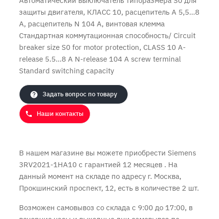
Автоматический выключатель типоразмера S0 для
защиты двигателя, КЛАСС 10, расцепитель А 5,5...8
А, расцепитель N 104 А, винтовая клемма
Стандартная коммутационная способность/ Circuit
Продолжить покупки
Оформить заказ
breaker size S0 for motor protection, CLASS 10 A-
release 5.5...8 A N-release 104 A screw terminal
Standard switching capacity
Задать вопрос по товару
Наши контакты
В нашем магазине вы можете приобрести Siemens
3RV2021-1HA10 с
гарантией 12 месяцев
. На
данный момент на складе по адресу г. Москва,
Прокшинский проспект, 12, есть в количестве 2 шт.
Возможен самовывоз со склада с 9:00 до 17:00, в