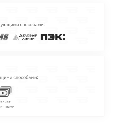
дующими способами:
ющими способами:
Расчет
личными