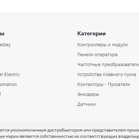
ды
Категории
adley
Контроллеры и модули
s
Панели оператора
Частотные преобразовател
r Electric
Устройства плавного пуска
omation
Контакторы - Пускатели
f
Энкодеры
Датчики
ляется уполномоченным дистрибьютором или представителем прои
вые марки являются собственностью их соответствующих владельц