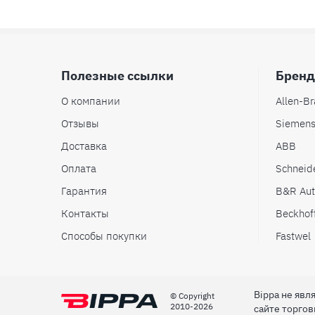
Полезные ссылки
Брен
О компании
Allen-Br
Отзывы
Siemen
Доставка
ABB
Оплата
Schneide
Гарантия
B&R Aut
Контакты
Beckhof
Способы покупки
Fastwel
Bippa не яв
© Сopyright
2010-2026
сайте торго