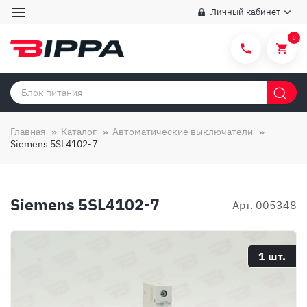
Личный кабинет
0
Категории товаров
Бренды
Главная
Каталог
Автоматические выключатели
Siemens 5SL4102-7
Способы покупки
Правила и условия покупки/продажи
Siemens 5SL4102-7
Вопросы и ответы
Арт. 005348
О компании
Отзывы
1 шт.
Доставка