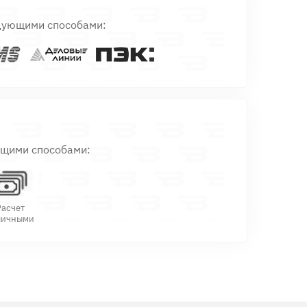
дующими способами:
ющими способами:
Расчет
личными