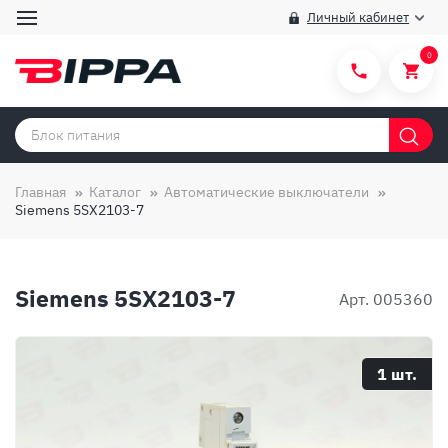
Личный кабинет
0
Категории товаров
Бренды
Главная
Каталог
Автоматические выключатели
Siemens 5SX2103-7
Способы покупки
Правила и условия покупки/продажи
Siemens 5SX2103-7
Вопросы и ответы
Арт. 005360
О компании
Отзывы
1 шт.
Доставка