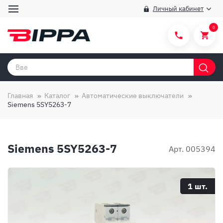
Личный кабинет
0
Категории товаров
Бренды
Главная
Каталог
Автоматические выключатели
Siemens 5SY5263-7
Способы покупки
Правила и условия покупки/продажи
Siemens 5SY5263-7
Вопросы и ответы
Арт. 005394
О компании
Отзывы
1 шт.
Доставка