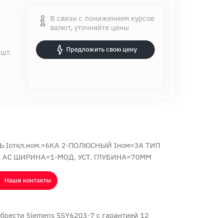
В связи с понижением курсов
валют, уточняйте цены
Предложить свою цену
 шт.
Iоткл.ном.=6КА 2-ПОЛЮСНЫЙ Iном=3А ТИП
 АС ШИРИНА=1-МОД. УСТ. ГЛУБИНА=70ММ
Наши контакты
обрести Siemens 5SY6203-7 с
гарантией 12