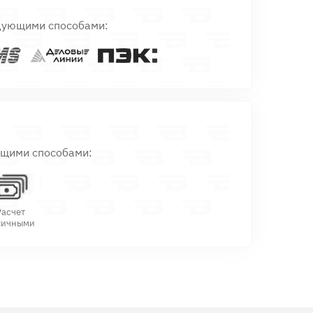
дующими способами:
ющими способами:
Расчет
личными