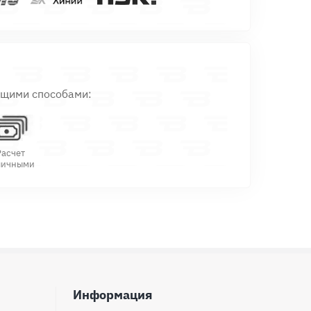
ющими способами:
Расчет
личными
Информация