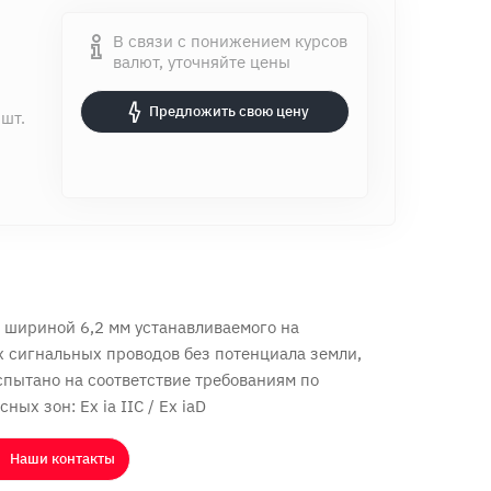
В связи с понижением курсов
валют, уточняйте цены
Предложить свою цену
 шт.
 шириной 6,2 мм устанавливаемого на
х сигнальных проводов без потенциала земли,
спытано на соответствие требованиям по
ых зон: Ex ia IIC / Ex iaD
Наши контакты