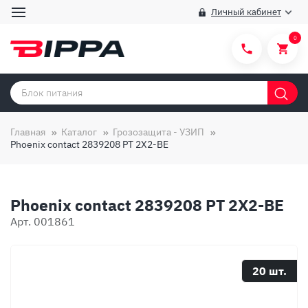
Личный кабинет
0
Категории товаров
Бренды
Главная
Каталог
Грозозащита - УЗИП
Phoenix contact 2839208 PT 2X2-BE
Способы покупки
Правила и условия покупки/продажи
Phoenix contact 2839208 PT 2X2-BE
Вопросы и ответы
Арт. 001861
О компании
Отзывы
20 шт.
Доставка