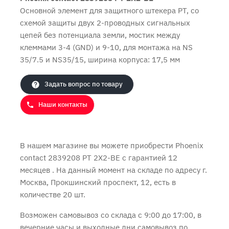
Основной элемент для защитного штекера РТ, со
схемой защиты двух 2-проводных сигнальных
цепей без потенциала земли, мостик между
клеммами 3-4 (GND) и 9-10, для монтажа на NS
Продолжить покупки
Оформить заказ
35/7.5 и NS35/15, ширина корпуса: 17,5 мм
Задать вопрос по товару
Наши контакты
В нашем магазине вы можете приобрести Phoenix
contact 2839208 PT 2X2-BE с
гарантией 12
месяцев
. На данный момент на складе по адресу г.
Москва, Прокшинский проспект, 12, есть в
количестве 20 шт.
Возможен самовывоз со склада с 9:00 до 17:00, в
вечерние часы и выходные дни самовывоз по