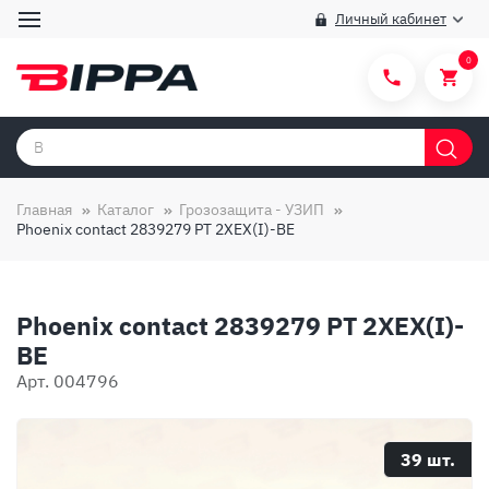
Личный кабинет
0
Категории товаров
Бренды
Главная
Каталог
Грозозащита - УЗИП
Phoenix contact 2839279 PT 2XEX(I)-BE
Способы покупки
Правила и условия покупки/продажи
Phoenix contact 2839279 PT 2XEX(I)-
Вопросы и ответы
BE
О компании
Арт. 004796
Отзывы
Доставка
39 шт.