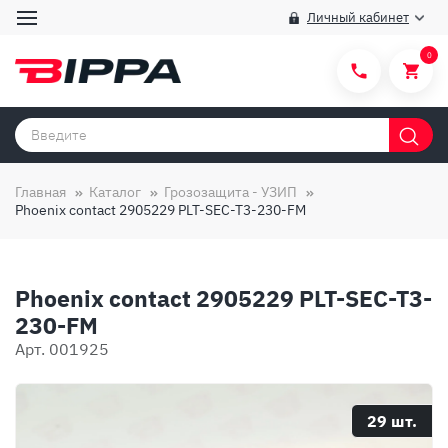
Личный кабинет
0
Категории товаров
Бренды
Главная
Каталог
Грозозащита - УЗИП
Phoenix contact 2905229 PLT-SEC-T3-230-FM
Способы покупки
Правила и условия покупки/продажи
Phoenix contact 2905229 PLT-SEC-T3-
Вопросы и ответы
230-FM
О компании
Арт. 001925
Отзывы
Доставка
29 шт.