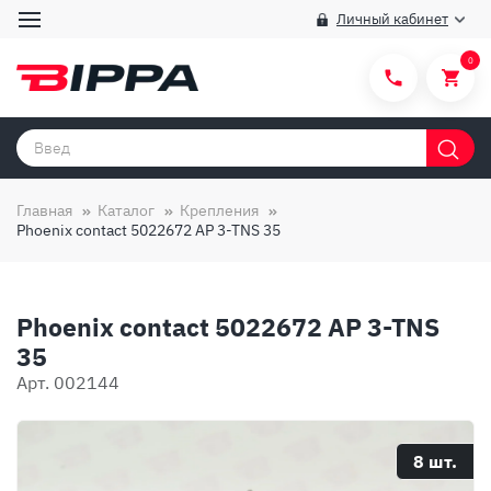
Личный кабинет
0
Категории товаров
Бренды
Главная
Каталог
Крепления
Phoenix contact 5022672 AP 3-TNS 35
Способы покупки
Правила и условия покупки/продажи
Phoenix contact 5022672 AP 3-TNS
Вопросы и ответы
35
О компании
Арт. 002144
Отзывы
Доставка
8 шт.