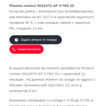
Phoenix contact 5022672 AP 3-TNS 35
Опорная рейка с возможностью опломбирования,
для монтажа на NS 35/7,5 и крепления защитного
Продолжить покупки
Оформить заказ
профиля AP 3, с пластиковой гайкой с накаткой
M5, толщина: 13 мм
Задать вопрос по товару
Наши контакты
В нашем магазине вы можете приобрести Phoenix
contact 5022672 AP 3-TNS 35 с
гарантией 12
месяцев
. На данный момент на складе по адресу г.
Москва, Прокшинский проспект, 12, есть в
количестве 8 шт.
Возможен самовывоз со склада с 9:00 до 17:00, в
вечерние часы и выходные дни самовывоз по